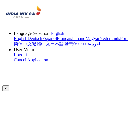
Language Selection
English
English
Deutsch
Español
Français
Italiano
Magyar
Nederlands
Port
简体中文
繁體中文
日本語
한국어
עִברִית
العربية
User Menu
Logout
Cancel Application
×