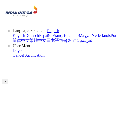
Language Selection
English
English
Deutsch
Español
Français
Italiano
Magyar
Nederlands
Port
简体中文
繁體中文
日本語
한국어
עִברִית
العربية
User Menu
Logout
Cancel Application
×