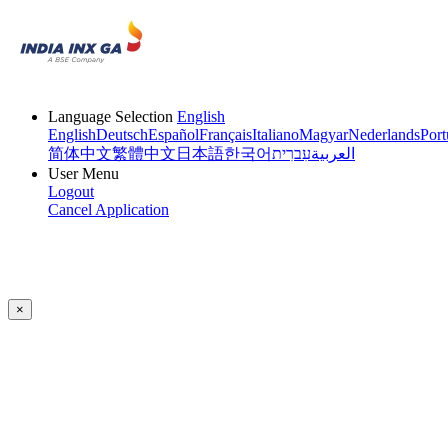
Language Selection
English
English
Deutsch
Español
Français
Italiano
Magyar
Nederlands
Port
简体中文
繁體中文
日本語
한국어
עִברִית
العربية
User Menu
Logout
Cancel Application
×