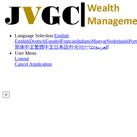
Language Selection
English
English
Deutsch
Español
Français
Italiano
Magyar
Nederlands
Port
简体中文
繁體中文
日本語
한국어
עִברִית
العربية
User Menu
Logout
Cancel Application
×