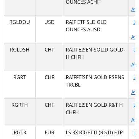
OUNCES ACHF
Ava
RGLDOU
USD
RAIF ETF SLD GLD
Lo
OUNCES AUSD
Ava
RGLDSH
CHF
RAIFFEISEN-SOLID GOLD-
Lo
H CHFH
Ava
RGRT
CHF
RAIFFEISEN GOLD RSPNS
Lo
TRCBL
Ava
RGRTH
CHF
RAIFFEISEN GOLD R&T H
Lo
CHFH
Ava
RGT3
EUR
LS 3X RIGETTI (RGTI) ETP
Lo