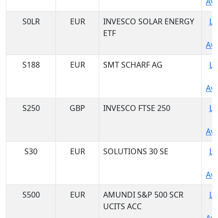
Ava
S0LR
EUR
INVESCO SOLAR ENERGY
Lo
ETF
Ava
S188
EUR
SMT SCHARF AG
Lo
Ava
S250
GBP
INVESCO FTSE 250
Lo
Ava
S30
EUR
SOLUTIONS 30 SE
Lo
Ava
S500
EUR
AMUNDI S&P 500 SCR
Lo
UCITS ACC