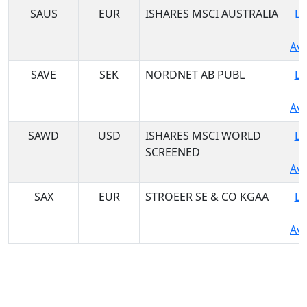
SAUS
EUR
ISHARES MSCI AUSTRALIA
Lo
Ava
SAVE
SEK
NORDNET AB PUBL
Lo
Ava
SAWD
USD
ISHARES MSCI WORLD
Lo
SCREENED
Ava
SAX
EUR
STROEER SE & CO KGAA
Lo
Ava