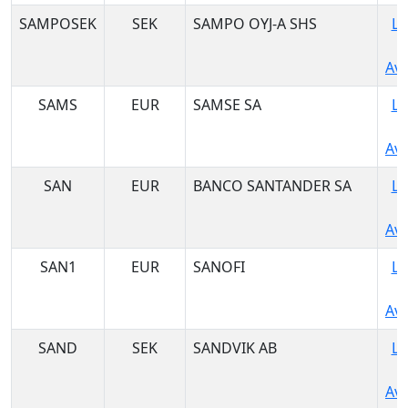
SAMPOSEK
SEK
SAMPO OYJ-A SHS
Lo
Ava
SAMS
EUR
SAMSE SA
Lo
Ava
SAN
EUR
BANCO SANTANDER SA
Lo
Ava
SAN1
EUR
SANOFI
Lo
Ava
SAND
SEK
SANDVIK AB
Lo
Ava