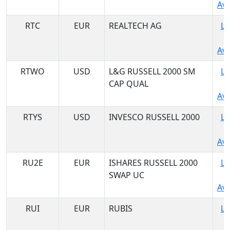
Ava
RTC
EUR
REALTECH AG
Lo
Ava
RTWO
USD
L&G RUSSELL 2000 SM
Lo
CAP QUAL
Ava
RTYS
USD
INVESCO RUSSELL 2000
Lo
Ava
RU2E
EUR
ISHARES RUSSELL 2000
Lo
SWAP UC
Ava
RUI
EUR
RUBIS
Lo