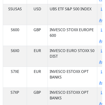
S5USAS
USD
UBS ETF S&P 500 INDEX
Lo
Ava
S600
GBP
INVESCO STOXX EUROPE
Lo
600
Ava
S6X0
EUR
INVESCO EURO STOXX 50
Lo
DIST
Ava
S7XE
EUR
INVESCO ESTOXX OPT
Lo
BANKS
Ava
S7XP
GBP
INVESCO ESTOXX OPT
Lo
BANKS
Ava