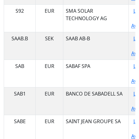
S92
EUR
SMA SOLAR
Lo
TECHNOLOGY AG
Ava
SAAB.B
SEK
SAAB AB-B
Lo
Ava
SAB
EUR
SABAF SPA
Lo
Ava
SAB1
EUR
BANCO DE SABADELL SA
Lo
Ava
SABE
EUR
SAINT JEAN GROUPE SA
Lo
Ava