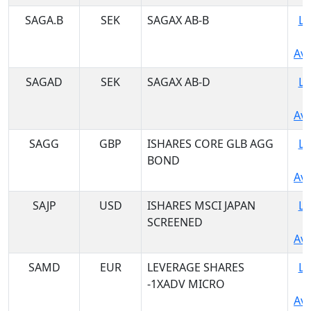
SAGA.B
SEK
SAGAX AB-B
Lo
Ava
SAGAD
SEK
SAGAX AB-D
Lo
Ava
SAGG
GBP
ISHARES CORE GLB AGG
Lo
BOND
Ava
SAJP
USD
ISHARES MSCI JAPAN
Lo
SCREENED
Ava
SAMD
EUR
LEVERAGE SHARES
Lo
-1XADV MICRO
Ava