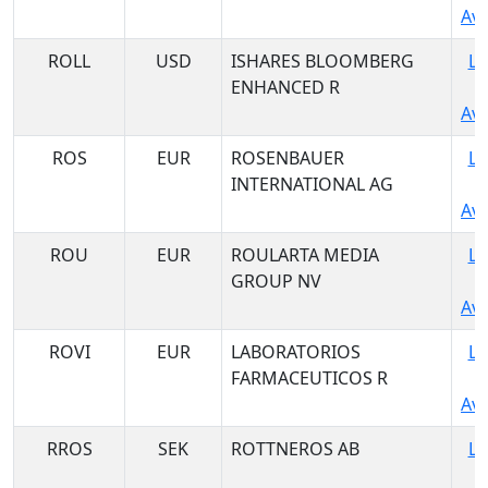
Ava
ROLL
USD
ISHARES BLOOMBERG
Lo
ENHANCED R
Ava
ROS
EUR
ROSENBAUER
Lo
INTERNATIONAL AG
Ava
ROU
EUR
ROULARTA MEDIA
Lo
GROUP NV
Ava
ROVI
EUR
LABORATORIOS
Lo
FARMACEUTICOS R
Ava
RROS
SEK
ROTTNEROS AB
Lo