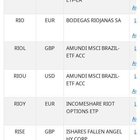
ETF-EA
Ava
RIO
EUR
BODEGAS RIOJANAS SA
Lo
Ava
RIOL
GBP
AMUNDI MSCI BRAZIL-
Lo
ETF ACC
Ava
RIOU
USD
AMUNDI MSCI BRAZIL-
Lo
ETF ACC
Ava
RIOY
EUR
INCOMESHARE RIOT
Lo
OPTIONS ETP
Ava
RISE
GBP
ISHARES FALLEN ANGEL
Lo
HY CORP