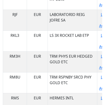
Ava
RJF
EUR
LABORATORIO REIG
Lo
JOFRE SA
Ava
RKL3
EUR
LS 3X ROCKET LAB ETP
Lo
Ava
RM3H
EUR
TRM PHYS EUR HEDGED
Lo
GOLD ETC
Ava
RM8U
EUR
TRM RSPNBY SRCD PHY
Lo
GOLD ETC
Ava
RMS
EUR
HERMES INTL
Lo