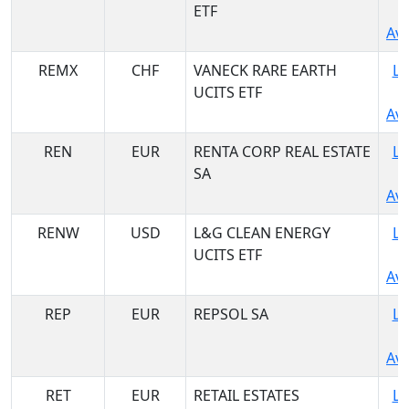
ETF
Ava
REMX
CHF
VANECK RARE EARTH
Lo
UCITS ETF
Ava
REN
EUR
RENTA CORP REAL ESTATE
Lo
SA
Ava
RENW
USD
L&G CLEAN ENERGY
Lo
UCITS ETF
Ava
REP
EUR
REPSOL SA
Lo
Ava
RET
EUR
RETAIL ESTATES
Lo