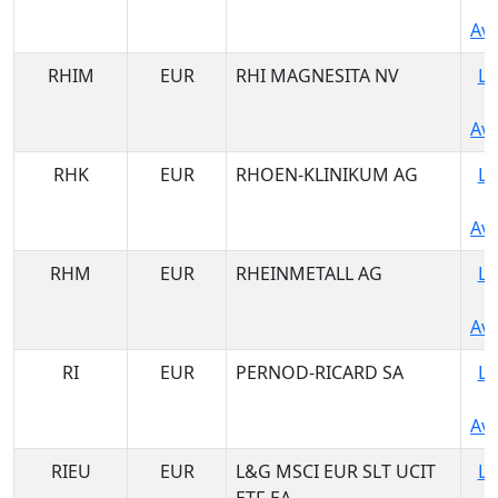
Ava
RHIM
EUR
RHI MAGNESITA NV
Lo
Ava
RHK
EUR
RHOEN-KLINIKUM AG
Lo
Ava
RHM
EUR
RHEINMETALL AG
Lo
Ava
RI
EUR
PERNOD-RICARD SA
Lo
Ava
RIEU
EUR
L&G MSCI EUR SLT UCIT
Lo