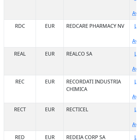
Ava
RDC
EUR
REDCARE PHARMACY NV
Lo
Ava
REAL
EUR
REALCO SA
Lo
Ava
REC
EUR
RECORDATI INDUSTRIA
Lo
CHIMICA
Ava
RECT
EUR
RECTICEL
Lo
Ava
RED
EUR
REDEIA CORP SA
Lo