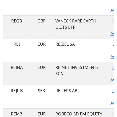
Ava
REGB
GBP
VANECK RARE EARTH
Lo
UCITS ETF
Ava
REI
EUR
REIBEL SA
Lo
Ava
REINA
EUR
REINET INVESTMENTS
Lo
SCA
Ava
REJL.B
SEK
REJLERS AB
Lo
Ava
REM3
EUR
ROBECO 3D EM EQUITY
Lo