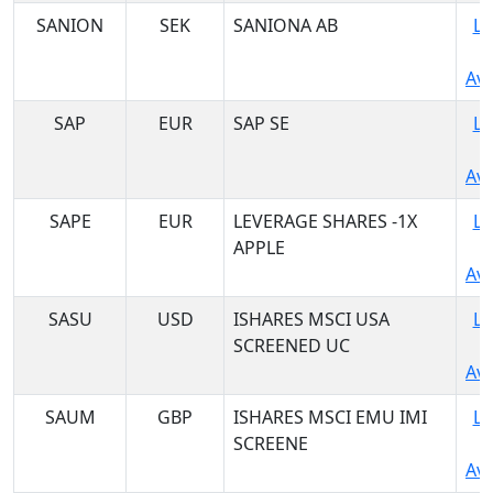
SANION
SEK
SANIONA AB
Lo
Ava
SAP
EUR
SAP SE
Lo
Ava
SAPE
EUR
LEVERAGE SHARES -1X
Lo
APPLE
Ava
SASU
USD
ISHARES MSCI USA
Lo
SCREENED UC
Ava
SAUM
GBP
ISHARES MSCI EMU IMI
Lo
SCREENE
Ava