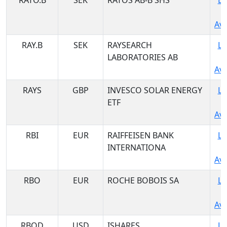
RATO.B
SEK
RATOS AB-B SHS
Lo
Ava
RAY.B
SEK
RAYSEARCH
Lo
LABORATORIES AB
Ava
RAYS
GBP
INVESCO SOLAR ENERGY
Lo
ETF
Ava
RBI
EUR
RAIFFEISEN BANK
Lo
INTERNATIONA
Ava
RBO
EUR
ROCHE BOBOIS SA
Lo
Ava
RBOD
USD
ISHARES
Lo