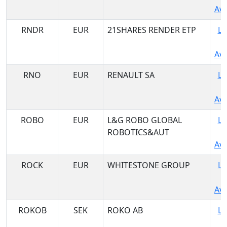
Ava
RNDR
EUR
21SHARES RENDER ETP
Lo
Ava
RNO
EUR
RENAULT SA
Lo
Ava
ROBO
EUR
L&G ROBO GLOBAL
Lo
ROBOTICS&AUT
Ava
ROCK
EUR
WHITESTONE GROUP
Lo
Ava
ROKOB
SEK
ROKO AB
Lo