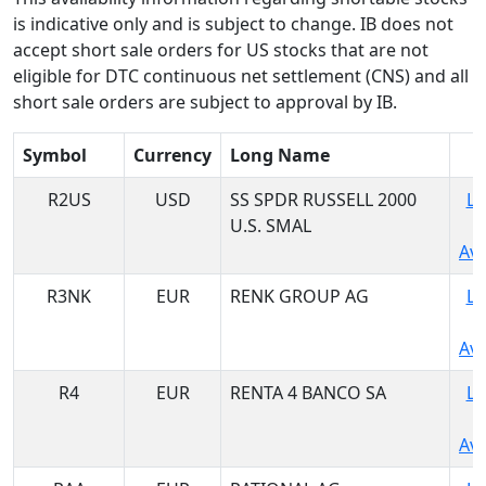
is indicative only and is subject to change. IB does not
accept short sale orders for US stocks that are not
eligible for DTC continuous net settlement (CNS) and all
short sale orders are subject to approval by IB.
Symbol
Currency
Long Name
R2US
USD
SS SPDR RUSSELL 2000
Lo
U.S. SMAL
Ava
R3NK
EUR
RENK GROUP AG
Lo
Ava
R4
EUR
RENTA 4 BANCO SA
Lo
Ava