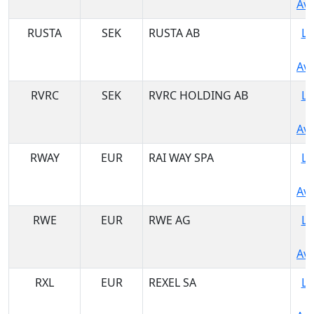
Ava
RUSTA
SEK
RUSTA AB
Lo
Ava
RVRC
SEK
RVRC HOLDING AB
Lo
Ava
RWAY
EUR
RAI WAY SPA
Lo
Ava
RWE
EUR
RWE AG
Lo
Ava
RXL
EUR
REXEL SA
Lo