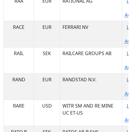
RAA
EUR
RATIONAL AG
Lo
Ava
RACE
EUR
FERRARI NV
Lo
Ava
RAIL
SEK
RAILCARE GROUPS AB
Lo
Ava
RAND
EUR
RANDSTAD N.V.
Lo
Ava
RARE
USD
WITR SM AND RE MINE
Lo
UC ET-US
Ava