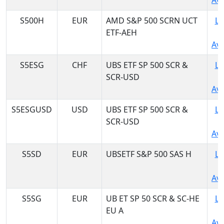
Ava
S500H
EUR
AMD S&P 500 SCRN UCT
Lo
ETF-AEH
Ava
S5ESG
CHF
UBS ETF SP 500 SCR &
Lo
SCR-USD
Ava
S5ESGUSD
USD
UBS ETF SP 500 SCR &
Lo
SCR-USD
Ava
S5SD
EUR
UBSETF S&P 500 SAS H
Lo
Ava
S5SG
EUR
UB ET SP 50 SCR & SC-HE
Lo
EU A
Ava