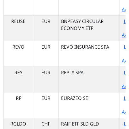
Ava
REUSE
EUR
BNPEASY CIRCULAR
Lo
ECONOMY ETF
Ava
REVO
EUR
REVO INSURANCE SPA
Lo
Ava
REY
EUR
REPLY SPA
Lo
Ava
RF
EUR
EURAZEO SE
Lo
Ava
RGLDO
CHF
RAIF ETF SLD GLD
Lo