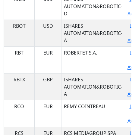
AUTOMATION&ROBOTIC-
D
Ava
RBOT
USD
ISHARES
Lo
AUTOMATION&ROBOTIC-
A
Ava
RBT
EUR
ROBERTET S.A.
Lo
Ava
RBTX
GBP
ISHARES
Lo
AUTOMATION&ROBOTIC-
A
Ava
RCO
EUR
REMY COINTREAU
Lo
Ava
RCS
EUR
RCS MEDIAGROUP SPA
Lo