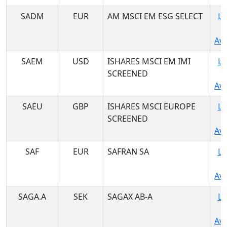
SADM
EUR
AM MSCI EM ESG SELECT
Lo
Ava
SAEM
USD
ISHARES MSCI EM IMI
Lo
SCREENED
Ava
SAEU
GBP
ISHARES MSCI EUROPE
Lo
SCREENED
Ava
SAF
EUR
SAFRAN SA
Lo
Ava
SAGA.A
SEK
SAGAX AB-A
Lo
Ava