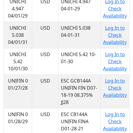
UNICHI
USD
UNICHI 4.947
Log In to
4.947
04-01-29
Check
04/01/29
Availability
UNICHI
USD
UNICHI 5.038
Log In to
5.038
04-01-31
Check
04/01/31
Availability
UNICHI
USD
UNICHI 5.42 10-
Log In to
5.42
01-30
Check
10/01/30
Availability
UNIFIN 0
USD
ESC GCB144A
Log In to
01/27/28
UNIFIN FIN D07-
Check
18-19 08.375%
Availability
JJ28
UNIFIN 0
USD
ESC CB144A
Log In to
01/28/29
UNIFIN FINA
Check
D01-28-21
Availability