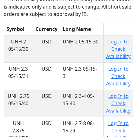
is indicative only and is subject to change. All short sale
orders are subject to approval by IB.
Symbol
Currency
Long Name
UNH 2
USD
UNH 2 05-15-30
Log In to
05/15/30
Check
Availability
UNH 2.3
USD
UNH 2.3 05-15-
Log In to
05/15/31
31
Check
Availability
UNH 2.75
USD
UNH 2 3-4 05-
Log In to
05/15/40
15-40
Check
Availability
UNH
USD
UNH 2 7-8 08-
Log In to
2.875
15-29
Check