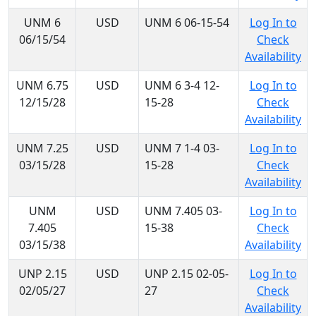
UNM 6
USD
UNM 6 06-15-54
Log In to
06/15/54
Check
Availability
UNM 6.75
USD
UNM 6 3-4 12-
Log In to
12/15/28
15-28
Check
Availability
UNM 7.25
USD
UNM 7 1-4 03-
Log In to
03/15/28
15-28
Check
Availability
UNM
USD
UNM 7.405 03-
Log In to
7.405
15-38
Check
03/15/38
Availability
UNP 2.15
USD
UNP 2.15 02-05-
Log In to
02/05/27
27
Check
Availability