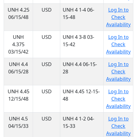
UNH 4.25
USD
UNH 4 1-4 06-
Log In to
06/15/48
15-48
Check
Availability
UNH
USD
UNH 4 3-8 03-
Log In to
4.375
15-42
Check
03/15/42
Availability
UNH 4.4
USD
UNH 4.4 06-15-
Log In to
06/15/28
28
Check
Availability
UNH 4.45
USD
UNH 4.45 12-15-
Log In to
12/15/48
48
Check
Availability
UNH 4.5
USD
UNH 4 1-2 04-
Log In to
04/15/33
15-33
Check
Availability