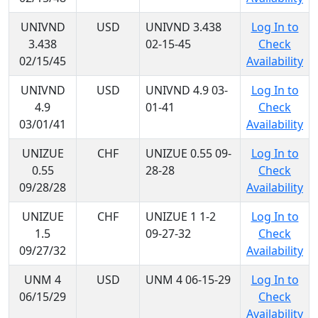
UNIVND
USD
UNIVND 3.438
Log In to
3.438
02-15-45
Check
02/15/45
Availability
UNIVND
USD
UNIVND 4.9 03-
Log In to
4.9
01-41
Check
03/01/41
Availability
UNIZUE
CHF
UNIZUE 0.55 09-
Log In to
0.55
28-28
Check
09/28/28
Availability
UNIZUE
CHF
UNIZUE 1 1-2
Log In to
1.5
09-27-32
Check
09/27/32
Availability
UNM 4
USD
UNM 4 06-15-29
Log In to
06/15/29
Check
Availability