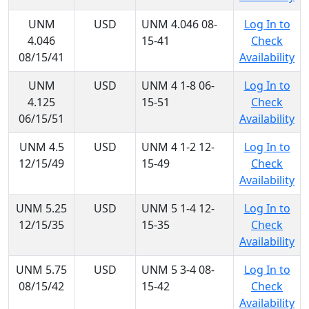
UNM
USD
UNM 4.046 08-
Log In to
4.046
15-41
Check
08/15/41
Availability
UNM
USD
UNM 4 1-8 06-
Log In to
4.125
15-51
Check
06/15/51
Availability
UNM 4.5
USD
UNM 4 1-2 12-
Log In to
12/15/49
15-49
Check
Availability
UNM 5.25
USD
UNM 5 1-4 12-
Log In to
12/15/35
15-35
Check
Availability
UNM 5.75
USD
UNM 5 3-4 08-
Log In to
08/15/42
15-42
Check
Availability