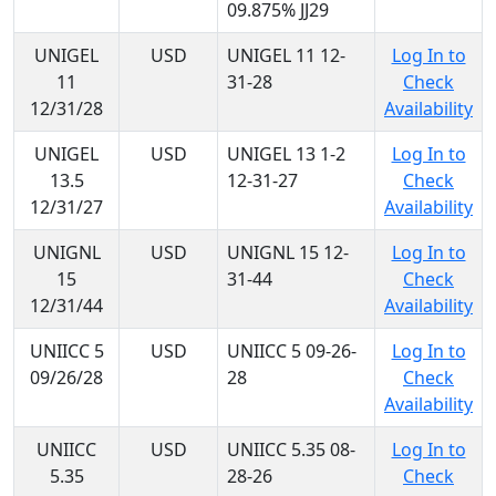
09.875% JJ29
UNIGEL
USD
UNIGEL 11 12-
Log In to
11
31-28
Check
12/31/28
Availability
UNIGEL
USD
UNIGEL 13 1-2
Log In to
13.5
12-31-27
Check
12/31/27
Availability
UNIGNL
USD
UNIGNL 15 12-
Log In to
15
31-44
Check
12/31/44
Availability
UNIICC 5
USD
UNIICC 5 09-26-
Log In to
09/26/28
28
Check
Availability
UNIICC
USD
UNIICC 5.35 08-
Log In to
5.35
28-26
Check